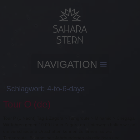
Schlagwort:
4-to-6-days
Tour O (de)
Tour P (1 Nacht) Tag 1 Zagora > Tamgroute > M’hamid > Chegaga
Wir fahren gegen 10:00 Uhr in Zagora ab. Unterwegs halten wir an,
um verschiedene Ortschaften kennen zu lernen, so wie
Tamegroute. Bekannt seit Jahrhunderten als religiöses und