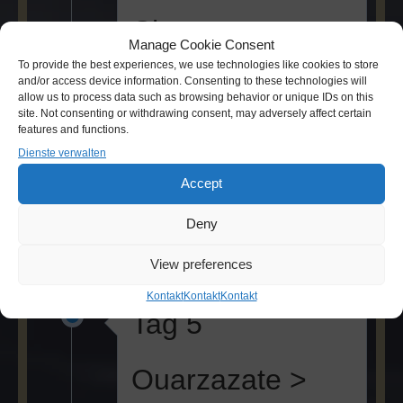
Chegaga >
Manage Cookie Consent
Tamegroute >
To provide the best experiences, we use technologies like cookies to store
and/or access device information. Consenting to these technologies will
Ouarzazate
allow us to process data such as browsing behavior or unique IDs on this
site. Not consenting or withdrawing consent, may adversely affect certain
features and functions.
Nach dem Frühstück Rückfahrt mit
Dienste verwalten
Jeep durch die Wüste nach Mhamid.
Nach dem Mittagessen, Besichtigung
Accept
von der alten Koran-Bibliothek in
Tamegroute. Abendessen und
Deny
Übernachtung in Ouarzazate.
View preferences
Kontakt
Kontakt
Kontakt
Tag 5
Ouarzazate >